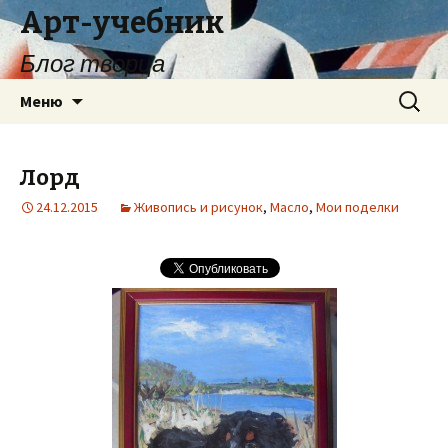
Арт-учебник
Блог творца
Перейти
Найти:
Меню
к
содержимому
Лорд
24.12.2015
Живопись и рисунок
,
Масло
,
Мои поделки