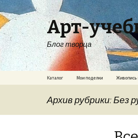
Арт-учеб
Блог творца
Перейти
Каталог
Мои поделки
Живопись 
к
содержимому
Архив рубрики: Без 
Вс