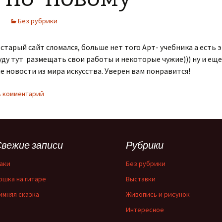
Без рубрики
тарый сайт сломался, больше нет того Арт- учебника а есть э
уду тут размещать свои работы и некоторые чужие))) ну и еще
 новости из мира искусства. Уверен вам понравится!
 комментарий
вежие записи
Рубрики
аки
Без рубрики
ошка на гитаре
Выставки
имняя сказка
Живопись и рисунок
Интересное