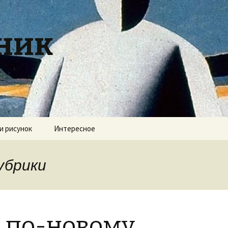
ник
и рисунок
Интересное
рубрики
е по-новому